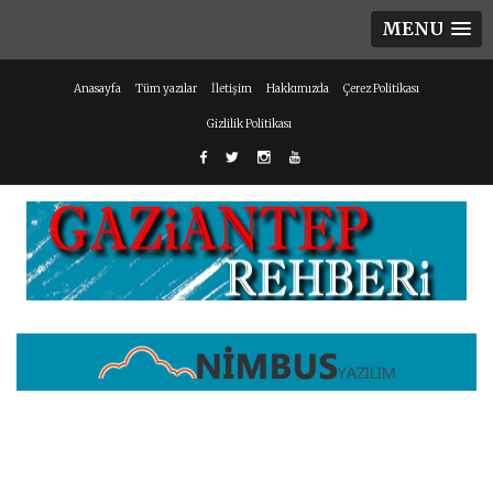
MENU
Anasayfa
Tüm yazılar
İletişim
Hakkımızda
Çerez Politikası
Gizlilik Politikası