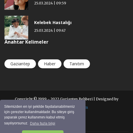
25.03.2024 | 09:59
Kelebek Hastalığı
25.03.2024 | 09:47
Anahtar Kelimeler
Gaziantep
Haber
Tanıtım
Copyright © 1999 - 2022 Gaziantep Rehberi | Designed by
Sitemizden en iyi şekilde faydalanabilmeniz
Gaziantep Web Tasarım
için çerezler kullanılmaktadır. Bu siteye giriş
yaparak çerez kullanımını kabul etmiş
sayılıyorsunuz.
Daha fazla bilgi