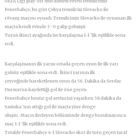
UEFA Ligi play-off mücadelesi veren temsilcimiz
Fenerbahçe, bu gün Çekya temsilcisi Slovacko ile
rövanş maçını oynadı .Temsilcimiz Slovacko ile oynanan ilk
maçta kendi evinde 3 -0 galip gelmişti.
Turun ikinci ayağında ise karşılaşma 1-1 'lik eşitlikle sona
erdi .
Karşılaşmanın ilk yarısı ortada geçen oyun ile ilk yarı
golsüz eşitlikle sona erdi . İkinci yarının ilk
çeyreğinde hareketlenen oyun da 56. Dakika da Serdar
Dursun’un kaydettiği gol ile öne geçen
Fenerbahçe henüz gol sevincini yaşarken 58.dakika da
Sasinka 'nın attığı gol ile maçta yine denge
oluştu . Maçın ilerleyen bölümünde denge bozulmayınca
maç 1-1 'lik eşitlikle sona erdi .
Totalde Fenerbahçe 4-1 Slovacko skor ile turu geçen taraf