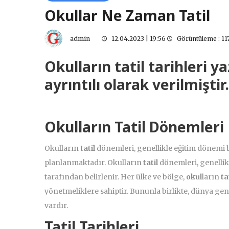
Okullar Ne Zaman Tatil
admin
12.04.2023 | 19:56
Görüntüleme : 11
Okulların
tatil
tarihleri
ya
ay
rıntılı olarak verilmiştir.
Okulların Tatil Dönemleri
Okulların
tatil
dönemleri, genellikle eğitim dönemi b
planlanmaktadır. Okulların
tatil
dönemleri, genellik
tarafından belirlenir. Her ülke ve bölge,
okul
ların
ta
yönetmeliklere sahiptir. Bununla birlikte, dünya ge
vardır.
Tatil Tarihleri