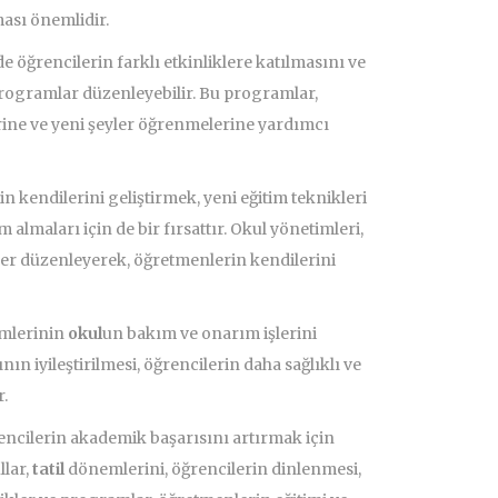
ası önemlidir.
öğrencilerin farklı etkinliklere katılmasını ve
programlar düzenleyebilir. Bu programlar,
rine ve yeni şeyler öğrenmelerine yardımcı
n kendilerini geliştirmek, yeni eğitim teknikleri
almaları için de bir fırsattır. Okul yönetimleri,
r düzenleyerek, öğretmenlerin kendilerini
mlerinin
okul
un bakım ve onarım işlerini
ının iyileştirilmesi, öğrencilerin daha sağlıklı ve
.
ncilerin akademik başarısını artırmak için
lar,
tatil
dönemlerini, öğrencilerin dinlenmesi,