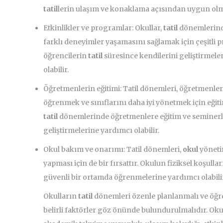
tatil
lerin ulaşım ve konaklama açısından uygun olm
Etkinlikler ve programlar: Okullar,
tatil
dönemlerinde 
farklı deneyimler yaşamasını sağlamak için çeşitli 
öğrencilerin
tatil
süresince kendilerini geliştirmele
olabilir.
Öğretmenlerin eğitimi: Tatil dönemleri, öğretmenleri
öğrenmek ve sınıflarını daha iyi yönetmek için eğitim 
tatil
dönemlerinde öğretmenlere eğitim ve seminerle
geliştirmelerine yardımcı olabilir.
Okul bakım ve onarımı: Tatil dönemleri,
okul
yöneti
yapması için de bir fırsattır. Okulun fiziksel koşullar
güvenli bir ortamda öğrenmelerine yardımcı olabilir
Okulların
tatil
dönemleri özenle planlanmalı ve öğre
belirli faktörler göz önünde bulundurulmalıdır. Okul