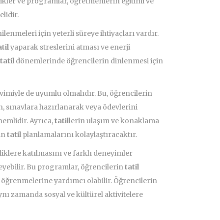
ikler ve programlar, öğretmenlerin eğitimi ve
lidir.
enmeleri için yeterli süreye ihtiyaçları vardır.
til
yaparak streslerini atması ve enerji
tatil
dönemlerinde öğrencilerin dinlenmesi için
imiyle de uyumlu olmalıdır. Bu, öğrencilerin
 sınavlara hazırlanarak veya ödevlerini
mlidir. Ayrıca,
tatil
lerin ulaşım ve konaklama
in
tatil
planlamalarını kolaylaştıracaktır.
iklere katılmasını ve farklı deneyimler
yebilir. Bu programlar, öğrencilerin
tatil
r öğrenmelerine yardımcı olabilir. Öğrencilerin
y
nı zamanda sosyal ve kültürel aktivitelere