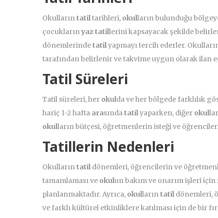
Okulların
tatil
tarihleri,
okul
ların bulunduğu bölgeye
çocukların
yaz
tatil
lerini kapsayacak şekilde belirle
dönemlerinde
tatil
yapmayı tercih ederler. Okulları
tarafından belirlenir ve takvime uygun olarak ilan ed
Tatil Süreleri
Tatil süreleri, her
okul
da ve her bölgede farklılık gö
hariç 1-2 hafta
ara
sında
tatil
yaparken, diğer
okul
la
okul
ların bütçesi, öğretmenlerin isteği ve öğrencileri
Tatillerin Nedenleri
Okulların
tatil
dönemleri, öğrencilerin ve öğretmen
tamamlaması ve
okul
un bakım ve onarım işleri içi
planlanmaktadır. Ayrıca,
okul
ların
tatil
dönemleri, ö
ve farklı kültürel etkinliklere katılması için de bir fır