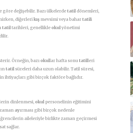
 göre değişebilir. Bazı ülkelerde
tatil
dönemleri,
nirken, diğerleri
kış
mevsimi veya bahar
tatil
i
n
tatil
tarihleri, genellikle
okul
yönetimi
ilir.
sterir. Örneğin, bazı
okul
lar hafta sonu
tatil
leri
rın
tatil
süreleri daha uzun olabilir. Tatil süresi,
n ihtiyaçları gibi birçok faktöre bağlıdır.
lerin dinlenmesi,
okul
personelinin eğitimini
n zaman
ay
ırması gibi birçok nedenle
ğrencilerin aileleriyle birlikte zaman geçirmesi
sat sağlar.