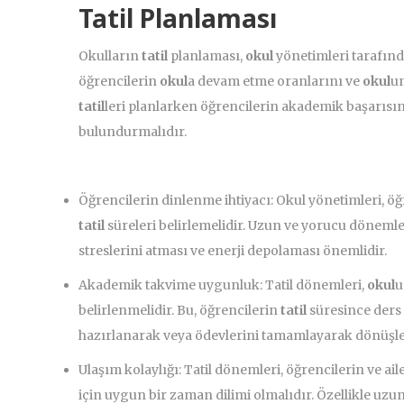
Tatil Planlaması
Okulların
tatil
planlaması,
okul
yönetimleri tarafında
öğrencilerin
okul
a devam etme oranlarını ve
okul
un
tatil
leri planlarken öğrencilerin akademik başarısını
bulundurmalıdır.
Öğrencilerin dinlenme ihtiyacı: Okul yönetimleri, öğ
tatil
süreleri belirlemelidir. Uzun ve yorucu döneml
streslerini atması ve enerji depolaması önemlidir.
Akademik takvime uygunluk: Tatil dönemleri,
okul
u
belirlenmelidir. Bu, öğrencilerin
tatil
süresince ders
hazırlanarak veya ödevlerini tamamlayarak dönüşle
Ulaşım kolaylığı: Tatil dönemleri, öğrencilerin ve ail
için uygun bir zaman dilimi olmalıdır. Özellikle uzu