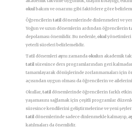
akademik takvime uygunluk, ulaşım kolaylığı, etkinl
okul
bakım ve onarımı gibi faktörlere göre belirleme
Öğrencilerin
tatil
dönemlerinde dinlenmeleri ve yenil
Yoğun ve uzun dönemlerin ardından öğrencilerin
ta
depolaması önemlidir. Bu nedenle,
okul
yönetimleri
yeterli süreleri belirlemelidir.
Tatil dönemleri
ay
nı zamanda
okul
un akademik takv
tatil
süresince ders programlarından geri kalmadan,
tamamlayarak dönüşlerinde zorlanmamaları için öne
açısından uygun olması da öğrencilerin ve ailelerin
Okullar,
tatil
dönemlerinde öğrencilerin farklı etkinl
yaşamasını sağlamak için çeşitli programlar düzenle
süresince kendilerini geliştirmelerine ve yeni şeyle
tatil
dönemlerinde sadece dinlenmekle kalmayıp,
a
katılmaları da önemlidir.