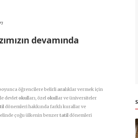
77
z
ımızın devamında
oyunca öğrencilere belirli
ara
lıklar vermek için
le devlet
okul
ları, özel
okul
lar ve üniversiteler
S
til
dönemleri hakkında farklı kurallar ve
nelinde çoğu ülkenin benzer
tatil
dönemleri